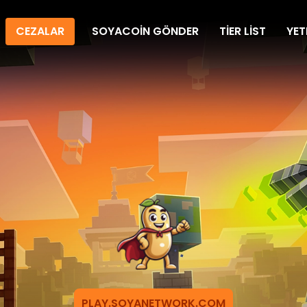
CEZALAR
SOYACOIN GÖNDER
TIER LIST
YET
PLAY.SOYANETWORK.COM