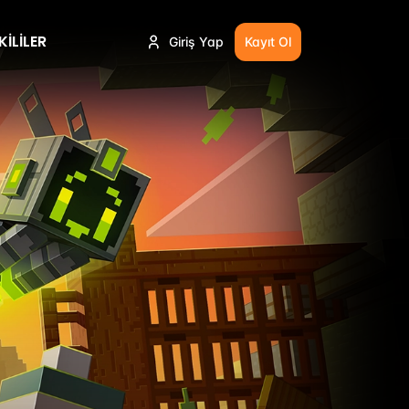
KILILER
Giriş Yap
Kayıt Ol