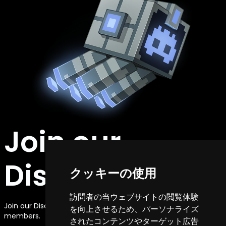
Join our
Discord Server
クッキーの使用
訪問者の当ウェブサイトの閲覧体験
Join our Discord server to chat with other players and staff
を向上させるため、パーソナライズ
members.
されたコンテンツやターゲット広告