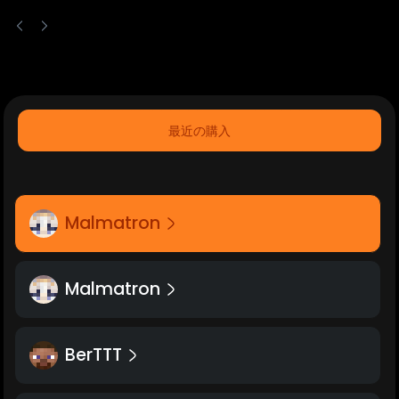
最近の購入
Malmatron
Malmatron
BerTTT