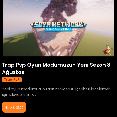
Trap Pvp Oyun Modumuzun Yeni Sezon 8
Ağustos
Trap PvP
Yeni oyun modumuzun tanıtım videosu içerikleri incelemek
için izleyebilirsiniz. ...
もっと読む