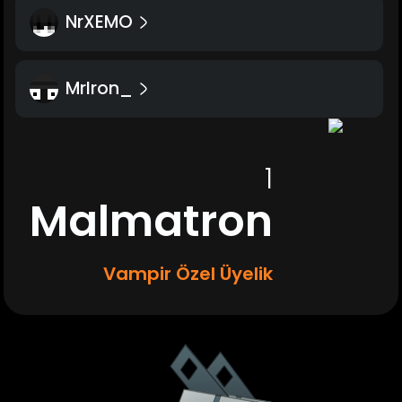
NrXEMO
MrIron_
1
Malmatron
Vampir Özel Üyelik