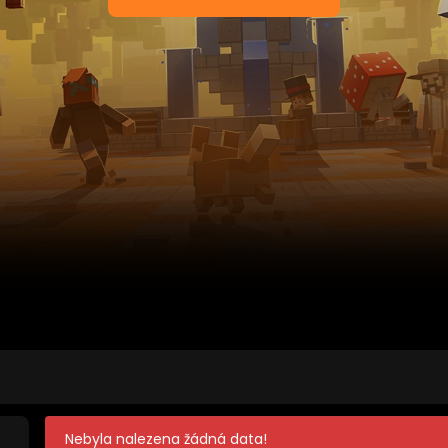
Nebyla nalezena žádná data!