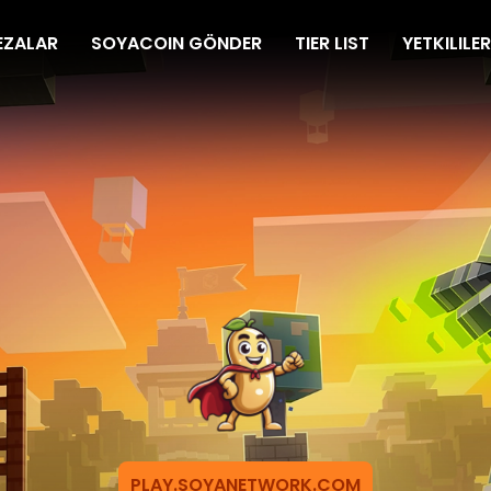
EZALAR
SOYACOIN GÖNDER
TIER LIST
YETKILILER
PLAY.SOYANETWORK.COM