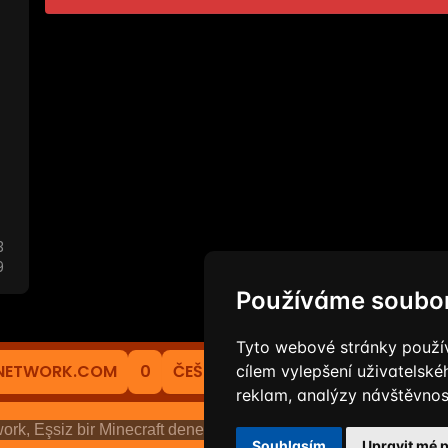
3
9
Používáme soubor
Tyto webové stránky používa
ANETWORK.COM
0
ČEŠTINA
cílem vylepšení uživatelsk
reklam, analýzy návštěvnost
rk, Eşsiz bir Minecraft deneyimi! Mojang Studios AB ile bağlant
Souhlasím
Upravit mé 