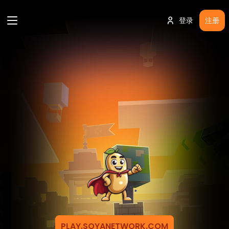
登录
注册
PLAY.SOYANETWORK.COM