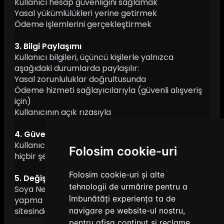
Kullanıcı hesap güvenliğini sağlamak
Yasal yükümlülükleri yerine getirmek
Ödeme işlemlerini gerçekleştirmek
3. Bilgi Paylaşımı
Kullanıcı bilgileri, üçüncü kişilerle yalnızca
aşağıdaki durumlarda paylaşılır:
Yasal zorunluluklar doğrultusunda
Ödeme hizmeti sağlayıcılarıyla (güvenli alışveriş
için)
Kullanıcının açık rızasıyla
4. Güvenlik
Kullanıcı verileri güvenli sunucularda saklanır ve
Folosim cookie-uri
hiçbir şekilde yetkisiz kişilerle paylaşılmaz.
Folosim cookie-uri și alte
5. Değişiklikler
tehnologii de urmărire pentru a
Soya Network, gizlilik sözleşmesinde değişiklik
îmbunătăți experiența ta de
yapma hakkını saklı tutar. Değişiklikler web
sitesinde yayınlandığı anda yürürlüğe girer.
navigare pe website-ul nostru,
pentru afișa conținut și reclame