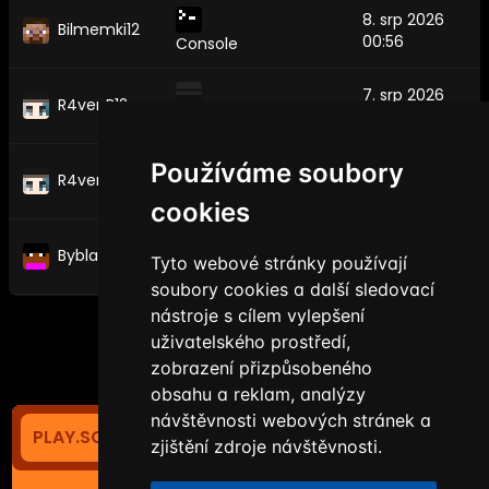
8. srp 2026
Bilmemki12
00:56
Console
7. srp 2026
R4venB12
23:10
MrIron_
Používáme soubory
7. srp 2026
R4venB12
22:10
R4venB12
cookies
7. srp 2026
Byblack
Tyto webové stránky používají
22:10
R4venB12
soubory cookies a další sledovací
nástroje s cílem vylepšení
uživatelského prostředí,
zobrazení přizpůsobeného
obsahu a reklam, analýzy
návštěvnosti webových stránek a
PLAY.SOYANETWORK.COM
363
ČEŠTINA
zjištění zdroje návštěvnosti.