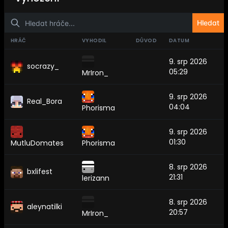
Hledat
HRÁČ
VYHODIL
DŮVOD
DATUM
9. srp 2026
socrazy_
05:29
MrIron_
9. srp 2026
Real_Bora
04:04
Phorisma
9. srp 2026
01:30
MutluDomates
Phorisma
8. srp 2026
bxlifest
21:31
lerizann
8. srp 2026
aleynatilki
20:57
MrIron_