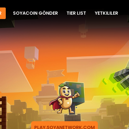
R
SOYACOIN GÖNDER
TIER LIST
YETKILILER
PLAY.SOYANETWORK.COM